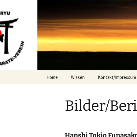
Zum
Inhalt
springen
Karatever
Home
Wissen
Kontakt/Impressum
Bilder/Ber
Hanshi Tokio Funasako